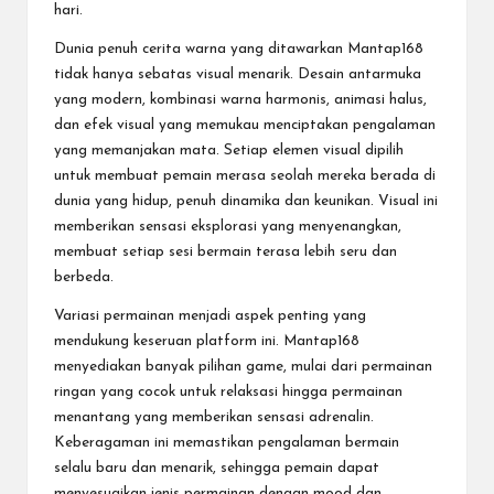
hari.
Dunia penuh cerita warna yang ditawarkan Mantap168
tidak hanya sebatas visual menarik. Desain antarmuka
yang modern, kombinasi warna harmonis, animasi halus,
dan efek visual yang memukau menciptakan pengalaman
yang memanjakan mata. Setiap elemen visual dipilih
untuk membuat pemain merasa seolah mereka berada di
dunia yang hidup, penuh dinamika dan keunikan. Visual ini
memberikan sensasi eksplorasi yang menyenangkan,
membuat setiap sesi bermain terasa lebih seru dan
berbeda.
Variasi permainan menjadi aspek penting yang
mendukung keseruan platform ini. Mantap168
menyediakan banyak pilihan game, mulai dari permainan
ringan yang cocok untuk relaksasi hingga permainan
menantang yang memberikan sensasi adrenalin.
Keberagaman ini memastikan pengalaman bermain
selalu baru dan menarik, sehingga pemain dapat
menyesuaikan jenis permainan dengan mood dan