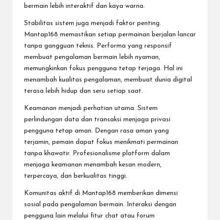
bermain lebih interaktif dan kaya warna.
Stabilitas sistem juga menjadi faktor penting.
Mantap168 memastikan setiap permainan berjalan lancar
tanpa gangguan teknis. Performa yang responsif
membuat pengalaman bermain lebih nyaman,
memungkinkan fokus pengguna tetap terjaga. Hal ini
menambah kualitas pengalaman, membuat dunia digital
terasa lebih hidup dan seru setiap saat.
Keamanan menjadi perhatian utama. Sistem
perlindungan data dan transaksi menjaga privasi
pengguna tetap aman. Dengan rasa aman yang
terjamin, pemain dapat fokus menikmati permainan
tanpa khawatir. Profesionalisme platform dalam
menjaga keamanan menambah kesan modern,
terpercaya, dan berkualitas tinggi.
Komunitas aktif di Mantap168 memberikan dimensi
sosial pada pengalaman bermain. Interaksi dengan
pengguna lain melalui fitur chat atau forum