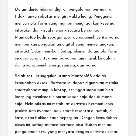
Dalam dunia hiburan digital, pengalaman bermain kini
tidak hanya sebatas mengisi waktu luang. Pengguna
mencari platform yang mampu menghadirkan keseruan,
interaksi, dan visual menarik secara bersamaan.
Mantap168
hadir sebagai spot dunia penuh cerita warna,
memberikan pengalaman digital yang menyenangkan,
interaktif, dan memikat. Setiap elemen dalam platform
ini dirancang untuk membawa pemain masuk ke dalam
dunia yang penuh energi, sensasi, dan warna.
Salah satu keunggulan utama Mantap168 adalah
kemudahan akses. Platform ini dapat digunakan melalui
smartphone maupun laptop, sehingga siapa pun bisa
langsung menikmati hiburan kapan saja dan di mana
saja. Fleksibilitas ini membuat aktivitas bermain lebih
praktis dan nyaman, baik saat bersantai di rumah, di
kafe, atau bahkan saat bepergian. Dengan kemudahan
akses ini, setiap momen bermain bisa diubah menjadi
pengalaman seru yang menyatu dengan aktivitas sehari-