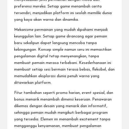
preferensi mereka. Setiap game menambah cerita
tersendiri, menjadikan platform ini seolah memiliki dunia
yang kaya akan warna dan dinamika.
Mekanisme permainan yang mudah dipahami menjadi
keunggulan lain. Setiap game dirancang agar pemain
baru sekalipun dapat langsung mencoba tanpa
kebingungan. Konsep simple namun seru ini memastikan
pengalaman digital tetap menyenangkan, tanpa
membuat pemain merasa terbebani. Kesederhanaan ini
membuat setiap sesi bermain terasa bebas, fleksibel, dan
memudahkan eksplorasi dunia penuh warna yang
ditawarkan platform.
Fitur tambahan seperti promo harian, event spesial, dan
bonus menarik menambah dimensi keseruan. Penawaran
dikemas dengan desain yang menarik dan informatif,
sehingga pemain mudah mengikuti berbagai program
yang tersedia. Elemen ini menambah excitement tanpa
mengganggu kenyamanan, membuat pengalaman