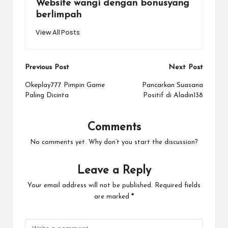
Website wangi dengan bonusyang
berlimpah
View All Posts
Post
Previous Post
Next Post
navigation
Okeplay777 Pimpin Game
Pancarkan Suasana
Paling Dicinta
Positif di Aladin138
Comments
No comments yet. Why don’t you start the discussion?
Leave a Reply
Your email address will not be published.
Required fields
are marked
*