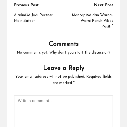
Post
Previous Post
Next Post
navigation
Aladin138 Jadi Partner
Mantap168 dan Warna-
Main Satset
Warni Penuh Vibes
Positif
Comments
No comments yet. Why don’t you start the discussion?
Leave a Reply
Your email address will not be published.
Required fields
are marked
*