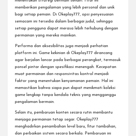
menentukan strategi bermain sendiri. Fitur ini
memberikan pengalaman yang lebih personal dan unik
bagi setiap pemain. Di Okeplay777, opsi penyesuaian
semacam ini tersedia dalam berbagai judul, sehingga
setiap pengguna dapat merasa lebih terhubung dengan
permainan yang mereka mainkan.
Performa dan aksesibilitas juga menjadi perhatian
platform ini. Game kekinian di Okeplay777 dirancang
agar berjalan lancar pada berbagai perangkat, termasuk
ponsel pintar dengan spesifikasi menengah. Kecepatan
muat permainan dan responsivitas kontrol menjadi
faktor yang menentukan kenyamanan pemain. Hal ini
memastikan bahwa siapa pun dapat menikmati koleksi
game lengkap tanpa kendala teknis yang mengganggu
pengalaman bermain.
Selain itu, pembaruan konten secara rutin membantu
menjaga permainan tetap segar. Okeplay777
menghadirkan penambahan level baru, fitur tambahan,
dan perbaikan sistem secara berkala. Pembaruan ini