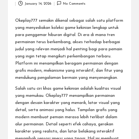
Posted
January 14, 2026
No Comments
by
Okeplay777
semakin dikenal sebagai salah satu platform
yang menyediakan koleksi game kekinian lengkap untuk
para penggemar hiburan digital. Di era di mana tren
permainan terus berkembang, akses terhadap berbagai
judul yang relevan menjadi hal penting bagi para pemain
yang ingin tetap mengikuti perkembangan terbaru.
Platform ini menampilkan beragam permainan dengan
grafis modern, mekanisme yang interaktif, dan fitur yang
mendukung pengalaman bermain yang menyenangkan.
Salah satu ciri khas game kekinian adalah kualitas visual
yang memukau. Okeplay777 menampilkan permainan
dengan desain karakter yang menarik, latar visual yang
detail, serta animasi yang halus. Tampilan grafis yang
modern membuat pemain merasa lebih terlibat dalam
alur permainan. Detail seperti efek cahaya, gerakan
karakter yang realistis, dan latar belakang interaktif
menambah sensasi imersi yang tinggi. Hal ini membuat