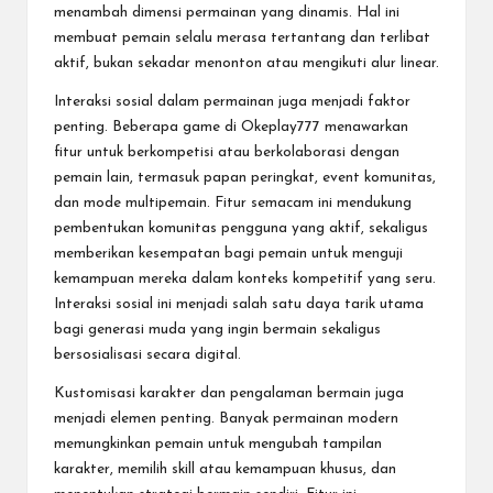
menambah dimensi permainan yang dinamis. Hal ini
membuat pemain selalu merasa tertantang dan terlibat
aktif, bukan sekadar menonton atau mengikuti alur linear.
Interaksi sosial dalam permainan juga menjadi faktor
penting. Beberapa game di Okeplay777 menawarkan
fitur untuk berkompetisi atau berkolaborasi dengan
pemain lain, termasuk papan peringkat, event komunitas,
dan mode multipemain. Fitur semacam ini mendukung
pembentukan komunitas pengguna yang aktif, sekaligus
memberikan kesempatan bagi pemain untuk menguji
kemampuan mereka dalam konteks kompetitif yang seru.
Interaksi sosial ini menjadi salah satu daya tarik utama
bagi generasi muda yang ingin bermain sekaligus
bersosialisasi secara digital.
Kustomisasi karakter dan pengalaman bermain juga
menjadi elemen penting. Banyak permainan modern
memungkinkan pemain untuk mengubah tampilan
karakter, memilih skill atau kemampuan khusus, dan