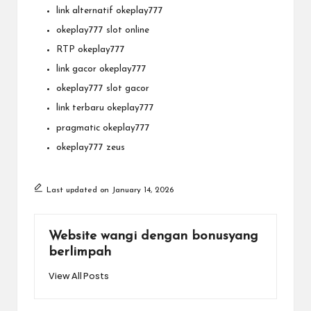
link alternatif okeplay777
okeplay777 slot online
RTP okeplay777
link gacor okeplay777
okeplay777 slot gacor
link terbaru okeplay777
pragmatic okeplay777
okeplay777 zeus
Last updated on January 14, 2026
Website wangi dengan bonusyang
berlimpah
View All Posts