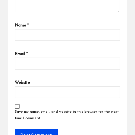
Name
*
Email
*
Website
Save my name, email, and website in this browser for the next
time I comment.