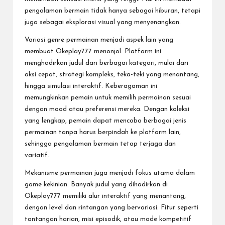
pengalaman bermain tidak hanya sebagai hiburan, tetapi
juga sebagai eksplorasi visual yang menyenangkan.
Variasi genre permainan menjadi aspek lain yang
membuat Okeplay777 menonjol. Platform ini
menghadirkan judul dari berbagai kategori, mulai dari
aksi cepat, strategi kompleks, teka-teki yang menantang,
hingga simulasi interaktif. Keberagaman ini
memungkinkan pemain untuk memilih permainan sesuai
dengan mood atau preferensi mereka. Dengan koleksi
yang lengkap, pemain dapat mencoba berbagai jenis
permainan tanpa harus berpindah ke platform lain,
sehingga pengalaman bermain tetap terjaga dan
variatif.
Mekanisme permainan juga menjadi fokus utama dalam
game kekinian. Banyak judul yang dihadirkan di
Okeplay777 memiliki alur interaktif yang menantang,
dengan level dan rintangan yang bervariasi. Fitur seperti
tantangan harian, misi episodik, atau mode kompetitif